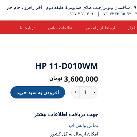
زار
ارتباط از راه دور
اطلاعات تماس
درباره ما
HP 11-D010WM
3,600,000
تومان
HP 11-D010WM عدد
افزودن به سبد خرید
جهت دریافت اطلاعات بیشتر
تماس واتس اپ
امکان ارسال به کل کشور