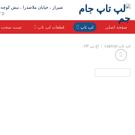
Ski
شیراز ، خیابان ملاصدرا ، نبش کوچه ۹ ، ساختمان ونوس(جنب طلای همایونی)، طبقه دوم ، آخر راهرو ، جام جم
t
٣ - ٩٢ ٦٥ ٣٢٣٢ ٠٧١ | ٣٠١٠ ٣٥١ ٠٩١٧
conten
صفحه اصلی
لپ تاپ
قطعات لپ تاپ
تست سخت اف
لپ تاپ Laptop
/
اچ پی HP