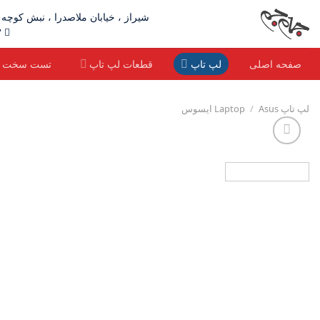
Ski
شیراز ، خیابان ملاصدرا ، نبش کوچه ۹ ، ساختمان ونوس(جنب طلای همایونی)، طبقه دوم ، آخر راهرو ، جام جم
t
٣ - ٩٢ ٦٥ ٣٢٣٢ ٠٧١ | ٣٠١٠ ٣٥١ ٠٩١٧
conten
صفحه اصلی
لپ تاپ
قطعات لپ تاپ
تست سخت اف
لپ تاپ Laptop
Asus ایسوس
/