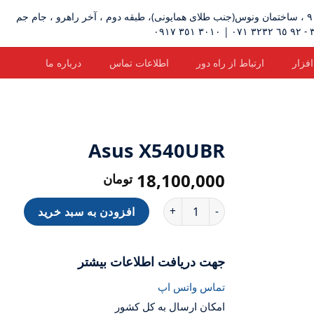
زار
ارتباط از راه دور
اطلاعات تماس
درباره ما
Asus X540UBR
18,100,000
تومان
Asus X540UBR عدد
افزودن به سبد خرید
جهت دریافت اطلاعات بیشتر
تماس واتس اپ
امکان ارسال به کل کشور