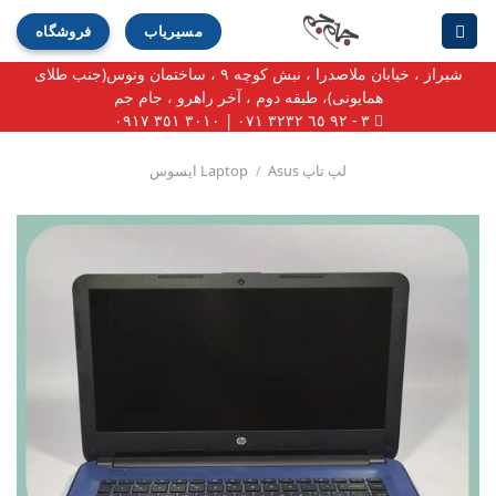
Ski
مسیریاب
فروشگاه
t
conten
شیراز ، خیابان ملاصدرا ، نبش کوچه ۹ ، ساختمان ونوس(جنب طلای
همایونی)، طبقه دوم ، آخر راهرو ، جام جم
٣ - ٩٢ ٦٥ ٣٢٣٢ ٠٧١ | ٣٠١٠ ٣٥١ ٠٩١٧
لپ تاپ Laptop
Asus ایسوس
/