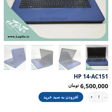
HP 14-AC151
6,500,000
تومان
HP 14-AC151 عدد
افزودن به سبد خرید