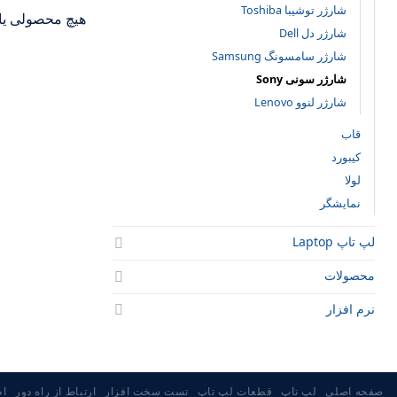
شارژر توشیبا Toshiba
هیچ محصولی یا
شارژر دل Dell
شارژر سامسونگ Samsung
شارژر سونی Sony
شارژر لنوو Lenovo
قاب
کیبورد
لولا
نمایشگر
لپ تاپ Laptop
محصولات
نرم افزار
صفحه اصلی
لپ تاپ
قطعات لپ تاپ
تست سخت افزار
ارتباط از راه دور
اط