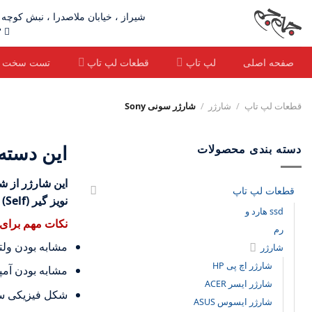
Ski
شیراز ، خیابان ملاصدرا ، نبش کوچه ۹ ، ساختمان ونوس(جنب طلای همایونی)، طبقه دوم ، آخر راهرو ، جام جم
t
٣ - ٩٢ ٦٥ ٣٢٣٢ ٠٧١ | ٣٠١٠ ٣٥١ ٠٩١٧
conten
صفحه اصلی
لپ تاپ
قطعات لپ تاپ
تست سخت اف
قطعات لپ تاپ
/
شارژر
/
شارژر سونی Sony
این دسته
دسته بندی محصولات
این شارژر از ش
قطعات لپ تاپ
نویز گیر (Self) میباشد که وظیفه آن محافظت و فیلتر کردن نویزها احتمالی را دارد
ssd هارد و
نکات مهم برای 
رم
مشابه بودن ول
شارژر
شارژر اچ پی HP
مشابه بودن آمپ
شارژر ایسر ACER
شکل فیزیکی سو
شارژر ایسوس ASUS